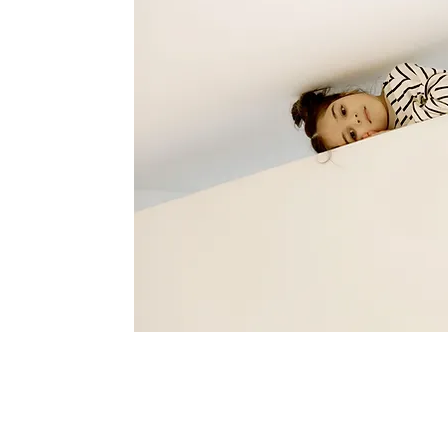
 Teil der Website
Neuigkeiten rund um den
 regelmäßig in unseren