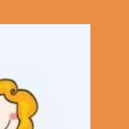
FÜR WA
ScHorKi?
Der Name ScHorKi se
Anfangsbuchstaben 
Seit der Gründung im 
gemeinnützige Förder