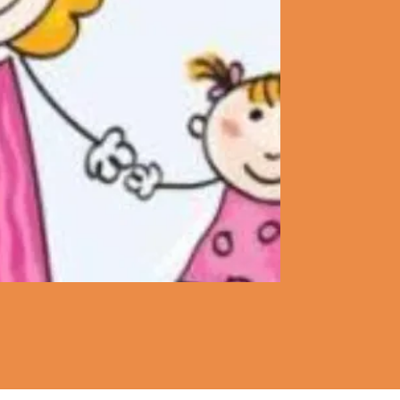
pädogische Einrichtu
gutes für Kinder zu b
ist Mitglied im Lande
Fördervereine Berlin-B
beim Förderverein ScH
wissen, dass es manch
positives zu bewirken.