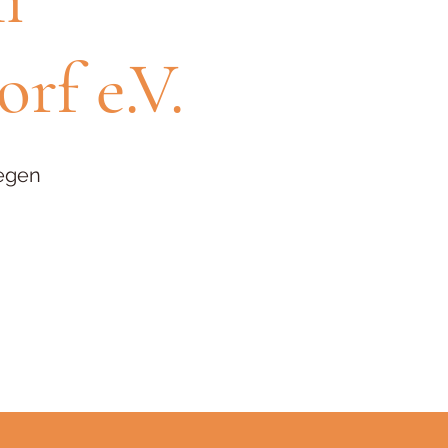
rf e.V.
egen