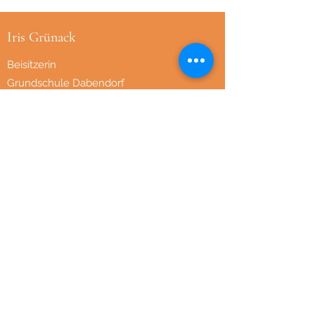
Iris Grünack
Beisitzerin
Grundschule Dabendorf
Monique Baumert
Beisitzerin
Hort und Kita Pfiffikus
Heike John
Beisitzerin
Kita Oertelufer