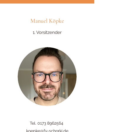
Manuel Köpke
1. Vorsitzender
Tel.
0173 8962564
koepke@fv-schorki.de