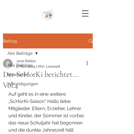
Beitrag
Alle Beiträge
Jane Rektor
Alle Beiträge
5. Nov. 2024
1 Min. Lesezeit
Der ScHorKi berichtet...
Newsletter
Vol.4
Ankündigungen
Auf geht es in eine weitere 
„ScHorKi-Saison“ Hallo liebe 
Mitglieder, Eltern, Erzieher, Lehrer 
und Kinder, der Sommer ist vorbei, 
das neue Schuljahr hat begonnen 
und die dunkle Jahreszeit hält 